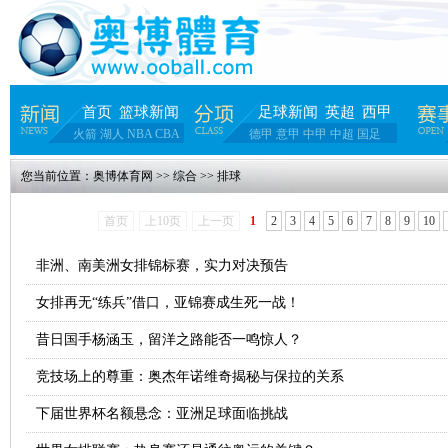
首页
篮球新闻
足球新闻
英超
西甲
火箭
湖人
NBA
CBA
德甲
意甲
中甲
中超
国足
您当前位置：
奥博体育网
>>
综合
>>
排球
首页
上10页
上一页
1
2
3
4
5
6
7
8
9
10
非洲、南美洲女排锦标赛，实力对决预告
女排再无“练兵”借口，亚锦赛成生死一战！
昔日国手杨涵玉，留洋之路能否一鸣惊人？
竞技场上的尊重：奥杰年诺维奇揭秘与保拉的关系
下届世界杯名额悬念：亚洲足球面临挑战