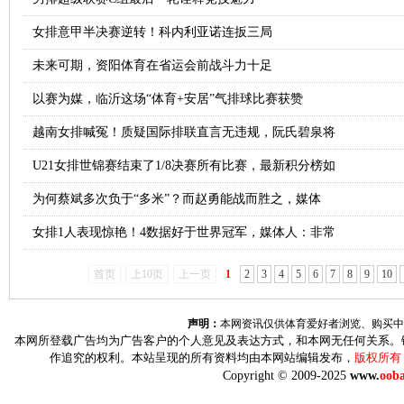
女排意甲半决赛逆转！科内利亚诺连扳三局
未来可期，资阳体育在省运会前战斗力十足
以赛为媒，临沂这场“体育+安居”气排球比赛获赞
越南女排喊冤！质疑国际排联直言无违规，阮氏碧泉将
U21女排世锦赛结束了1/8决赛所有比赛，最新积分榜如
为何蔡斌多次负于“多米”？而赵勇能战而胜之，媒体
女排1人表现惊艳！4数据好于世界冠军，媒体人：非常
首页
上10页
上一页
1
2
3
4
5
6
7
8
9
10
声明：
本网资讯仅供体育爱好者浏览、购买中
本网所登载广告均为广告客户的个人意见及表达方式，和本网无任何关系。
作追究的权利。本站呈现的所有资料均由本网站编辑发布，
版权所有
Copyright © 2009-2025
www.
ooba