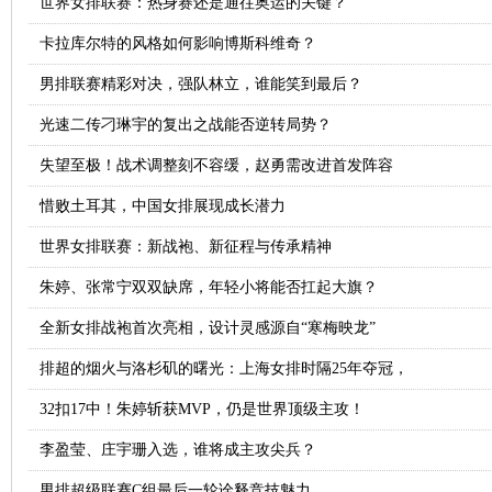
世界女排联赛：热身赛还是通往奥运的关键？
卡拉库尔特的风格如何影响博斯科维奇？
男排联赛精彩对决，强队林立，谁能笑到最后？
光速二传刁琳宇的复出之战能否逆转局势？
失望至极！战术调整刻不容缓，赵勇需改进首发阵容
惜败土耳其，中国女排展现成长潜力
世界女排联赛：新战袍、新征程与传承精神
朱婷、张常宁双双缺席，年轻小将能否扛起大旗？
全新女排战袍首次亮相，设计灵感源自“寒梅映龙”
排超的烟火与洛杉矶的曙光：上海女排时隔25年夺冠，
32扣17中！朱婷斩获MVP，仍是世界顶级主攻！
李盈莹、庄宇珊入选，谁将成主攻尖兵？
男排超级联赛C组最后一轮诠释竞技魅力