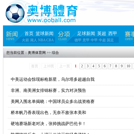
首页
篮球新闻
足球新闻
英超
西甲
火箭
湖人
NBA
CBA
德甲
意甲
中甲
中超
国足
您当前位置：
奥博体育网
>>
综合
首页
上10页
上一页
1
2
3
4
5
6
7
8
9
10
中美运动会惊现标枪新星，乌尔塔多超越自我
非洲、南美洲女排锦标赛，实力对决预告
美网入围名单揭晓：中国球员众多出战资格赛
桥本帆乃香表现出色，无奈不敌张本美和
硬地赛场新老对决，张帅挑战萨巴伦卡！