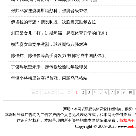
张帅36岁逆袭奥斯塔彭科，强势晋级32强
伊埃拉的奇迹：接发制胜，决胜盘完胜佩古拉
刘国梁女儿「打」进斯坦福：起底体育升学的门道！
横滨赛女单竞争激烈，球迷期待八强对决
陈佳炜、陈佳俊等高手待发力 投掷将成中国队强项
丁俊晖展望未来，愿传授经验助年轻球员
年轻小将梅里达夺得首冠，闪耀乌马格站
首页
上10页
上一页
1
2
3
4
5
6
7
8
9
10
声明：
本网资讯仅供体育爱好者浏览、购买中
本网所登载广告均为广告客户的个人意见及表达方式，和本网无任何关系。
作追究的权利。本站呈现的所有资料均由本网站编辑发布，
版权所有
Copyright © 2009-2025
www.
ooba