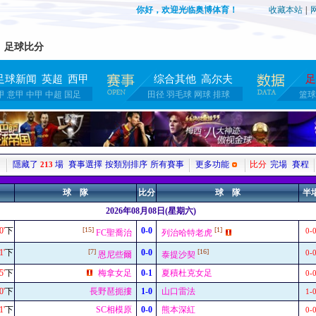
你好，欢迎光临奥博体育！
收藏本站
|
足球比分
足球新闻
英超
西甲
综合其他
高尔夫
足
甲
意甲
中甲
中超
国足
田径
羽毛球
网球
排球
篮球