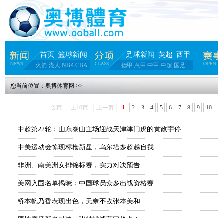
首页
篮球新闻
足球新闻
英超
西甲
火箭
湖人
NBA
CBA
德甲
意甲
中甲
中超
国足
您当前位置：
奥博体育网
>>
首页
上10页
上一页
1
2
3
4
5
6
7
8
9
10
中超第22轮：山东泰山主场迎战天津津门虎的黄政宇停
中美运动会惊现标枪新星，乌尔塔多超越自我
非洲、南美洲女排锦标赛，实力对决预告
美网入围名单揭晓：中国球员众多出战资格赛
桥本帆乃香表现出色，无奈不敌张本美和