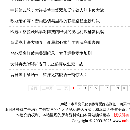
中超第22轮：大连英博主场双杀辽宁铁人的卡位大战
欧冠附加赛：费内巴切与里昂的联赛路径重磅对决
欧冠：格拉茨风暴对阵费内巴切的奥地利铁桶复仇战
斯诺克上海大师赛：新星赵心童与吴宜泽亮眼表现
乌尔塔多打破南美洲纪录，女子标枪竞争加剧
女排再无“练兵”借口，亚锦赛成生死一战！
昔日国手杨涵玉，留洋之路能否一鸣惊人？
首页
上10页
上一页
1
2
3
4
5
6
7
8
9
10
声明：
本网资讯仅供体育爱好者浏览、购买中
本网所登载广告均为广告客户的个人意见及表达方式，和本网无任何关系。
作追究的权利。本站呈现的所有资料均由本网站编辑发布，
版权所有
Copyright © 2009-2025
www.
ooba