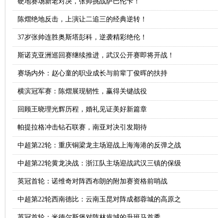
硬地赛场新老对决，张帅挑战萨巴伦卡！
陈熠绝地反击，上演让二追三的经典逆转！
37岁张帅连胜奥斯塔彭科，逆袭精彩绝伦！
斯诺克亚洲巡回赛继续推进，武汉公开赛即将开战！
赛场内外：赵心童的职业成长与前辈丁俊晖的扶持
横滨冠军赛：陈熠展现韧性，赢得关键战役
回顾王晓理光辉历程，婚礼见证美好新篇章
帕提拉格冲击钻石联赛，南亚对决引发期待
中超第22轮：重庆铜梁龙主场迎战上海海港的反弹之战
中超第22轮黄龙决战：浙江队主场迎战武汉三镇的保级
英冠首轮：诺维奇对阵西布朗的附加赛资格前哨战
中超第22轮西南德比：云南玉昆对阵成都蓉城的高原之
英冠首轮：米德尔斯堡对阵林肯城的升班马首秀