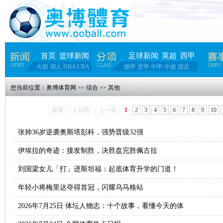
首页
篮球新闻
足球新闻
英超
西甲
火箭
湖人
NBA
CBA
德甲
意甲
中甲
中超
国足
您当前位置：
奥博体育网
>>
综合
>>
其他
首页
上10页
上一页
1
2
3
4
5
6
7
8
9
10
张帅36岁逆袭奥斯塔彭科，强势晋级32强
伊埃拉的奇迹：接发制胜，决胜盘完胜佩古拉
刘国梁女儿「打」进斯坦福：起底体育升学的门道！
年轻小将梅里达夺得首冠，闪耀乌马格站
2026年7月25日 体坛人物志：十个故事，看懂今天的体