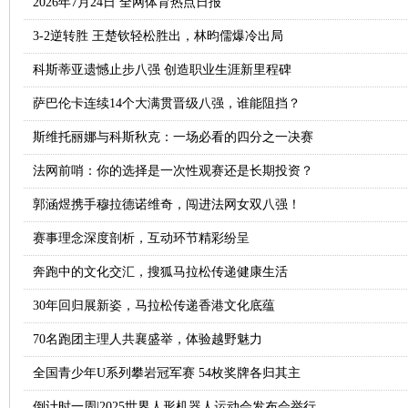
2026年7月24日 全网体育热点日报
3-2逆转胜 王楚钦轻松胜出，林昀儒爆冷出局
科斯蒂亚遗憾止步八强 创造职业生涯新里程碑
萨巴伦卡连续14个大满贯晋级八强，谁能阻挡？
斯维托丽娜与科斯秋克：一场必看的四分之一决赛
法网前哨：你的选择是一次性观赛还是长期投资？
郭涵煜携手穆拉德诺维奇，闯进法网女双八强！
赛事理念深度剖析，互动环节精彩纷呈
奔跑中的文化交汇，搜狐马拉松传递健康生活
30年回归展新姿，马拉松传递香港文化底蕴
70名跑团主理人共襄盛举，体验越野魅力
全国青少年U系列攀岩冠军赛 54枚奖牌各归其主
倒计时一周|2025世界人形机器人运动会发布会举行