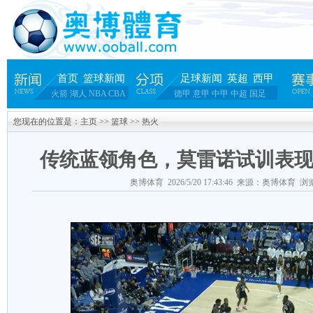
首页
篮球新闻
足球新闻
英超
西甲
火箭
湖人
NBA
CBA
德甲
意甲
中甲
中超
国足
您现在的位置是：
主页
>>
篮球
>>
热火
传统蓝领角色，莫雷诺试训表
奥博体育 2026/5/20 17:43:46 来源：奥博体育 浏