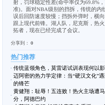
射，罚球稳定性差(命中率仅为69.8%
准)。面对NBA级别的挡拆，传统的内
误后回防速度较慢；挡拆外弹时，横向
跟上现代前锋。湖人队，尼克斯，热火
拓者，现在已经完成了会议。
分享到：
0
热门推荐
传统蓝领角色，莫雷诺试训表现何以影
迈阿密的热力学定律：当“硬汉文化”
的锋芒
黄健翔：耻辱！五连败！热火主场遭马
分，阿德巴约