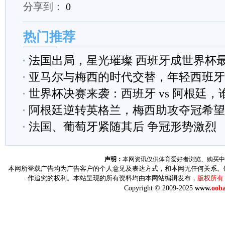
分享到：
0
热门推荐
法国出局，星光璀璨 西班牙成世界杯
亚马尔与梅西的时代交替，年轻西班牙
世界杯决赛来袭：西班牙 vs 阿根廷，
阿根廷逆转英格兰，梅西助攻夺冠希望
法国、葡萄牙紧随其后 争冠形势激烈
声明：
本网资讯仅供体育爱好者浏览、购买中
本网所登载广告均为广告客户的个人意见及表达方式，和本网无任何关系。
作追究的权利。本站呈现的所有资料均由本网站编辑发布，
版权所有
Copyright © 2009-2025
www.
ooba