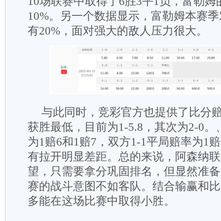
10场联赛中取得了6胜3平1负，富勒
10%。另一个数据显示，富勒姆本赛季对
有20%，面对强大的敌人压力很大。
与此同时，竞彩官方也提供了比分赔
获胜最低，目前为1-5.8，其次为2-0。
为1赔6和1赔7，双方1-1平局赔率为1
有拉开明显差距。总的来说，阿森纳联
望，只需要拿分巩固排名，但显然准备
赛的战斗意图不如客队。结合输赢和比
多能在这场比赛中取得小胜。