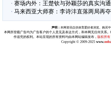
赛场内外：王楚钦与孙颖莎的真实沟通
马来西亚大师赛：李诗沣直落两局再夺
声明：
本网资讯仅供体育爱好者浏览、购买中
本网所登载广告均为广告客户的个人意见及表达方式，和本网无任何关系。
作追究的权利。本站呈现的所有资料均由本网站编辑发布，
版权所有
Copyright © 2009-2025
www.
ooba