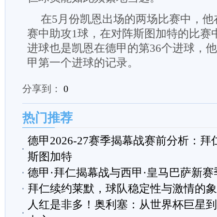
在5月份凯恩出场的两场比赛中，他
赛中助攻1球，在对阵斯图加特的比赛
进球也是凯恩在德甲的第36个进球，
甲第一个进球的记录。
分享到：
0
热门推荐
德甲2026-27赛季揭幕战赛前分析：拜仁
斯图加特
德甲·拜仁揭幕战与西甲·皇马巴萨新赛
拜仁续约莱默，球队稳定性与激情的象
人红是非多！奥利塞：从世界杯巨星到