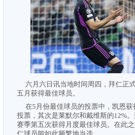
六月六日讯当地时间周四，拜仁正
五月获得最佳球员。
在5月份最佳球员的投票中，凯恩获
投票，其次是莱默尔和戴维斯的12%。这
赛季第五次获得月度最佳球员。在此之
仁球员能如此频繁地当选。