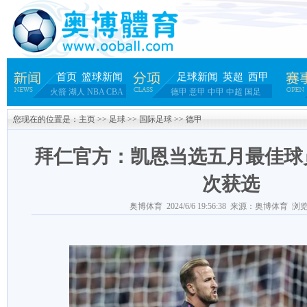
首页
篮球新闻
足球新闻
英超
西甲
火箭
湖人
NBA
CBA
德甲
意甲
中甲
中超
国足
您现在的位置是：
主页
>>
足球
>>
国际足球
>>
德甲
拜仁官方：凯恩当选五月最佳球
次获选
奥博体育 2024/6/6 19:56:38 来源：奥博体育 浏览