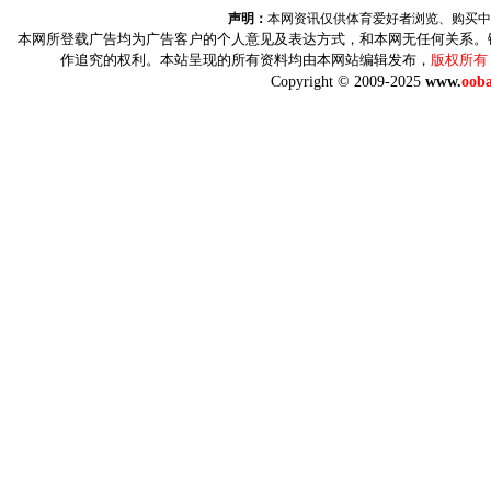
声明：
本网资讯仅供体育爱好者浏览、购买中
本网所登载广告均为广告客户的个人意见及表达方式，和本网无任何关系。
作追究的权利。本站呈现的所有资料均由本网站编辑发布，
版权所有
Copyright © 2009-2025
www.
ooba