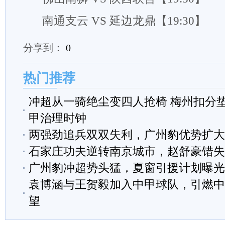
南通支云 VS 延边龙鼎【19:30】
分享到：
0
热门推荐
冲超从一骑绝尘变四人抢椅 梅州扣分
甲治理时钟
两强劲追兵双双失利，广州豹优势扩大
石家庄功夫逆转南京城市，赵舒豪错失
广州豹冲超势头猛，夏窗引援计划曝光
袁博涵与王贺毅加入中甲球队，引燃中
望