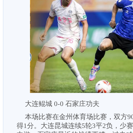
大连鲲城 0-0 石家庄功夫
本场比赛在金州体育场比赛，双方9
得1分。大连昆城连续5轮3平2负，少赛