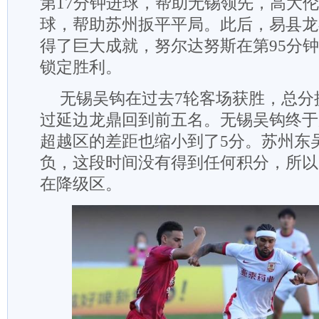
第17分钟进球，帮助无锡领先，高大伦
球，帮助苏州扳平平局。此后，易县龙在
得了巨大成就，努尔达努斯在第95分
锁定胜利。
无锡吴钩在过去7轮客场获胜，总分
过延边龙鼎回到前五名。无锡吴钩终于
超越区的差距也缩小到了5分。苏州东吴
负，这段时间没有得到任何积分，所以
在降级区。