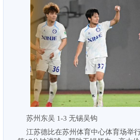
苏州东吴 1-3 无锡吴钩
江苏德比在苏州体育中心体育场举