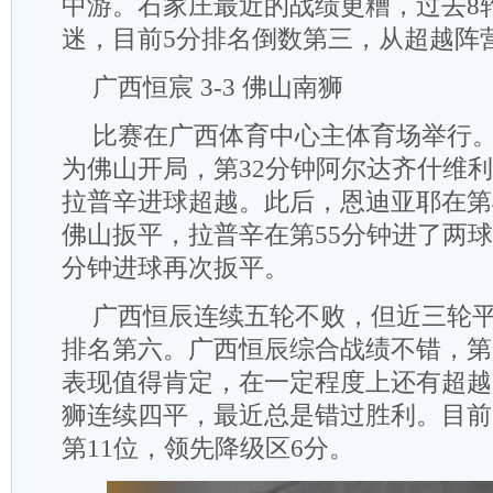
中游。石家庄最近的战绩更糟，过去8轮
迷，目前5分排名倒数第三，从超越阵
广西恒宸 3-3 佛山南狮
比赛在广西体育中心主体育场举行
为佛山开局，第32分钟阿尔达齐什维利
拉普辛进球超越。此后，恩迪亚耶在第
佛山扳平，拉普辛在第55分钟进了两球
分钟进球再次扳平。
广西恒辰连续五轮不败，但近三轮平
排名第六。广西恒辰综合战绩不错，第
表现值得肯定，在一定程度上还有超越
狮连续四平，最近总是错过胜利。目前
第11位，领先降级区6分。