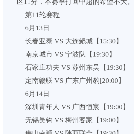
区11分，本赛季打回中超的希望不大。
第11轮赛程
6月13日
长春亚泰 VS 大连鲲城【15:30】
南京城市 VS 宁波队【19:30】
石家庄功夫 VS 苏州东吴【19:30】
定南赣联 VS 广东广州豹[20:00】
6月14日
深圳青年人 VS 广西恒宸【19:00】
无锡吴钩 VS 梅州客家【19:00】
佛山南狮 VS 陕西联合【19:30】