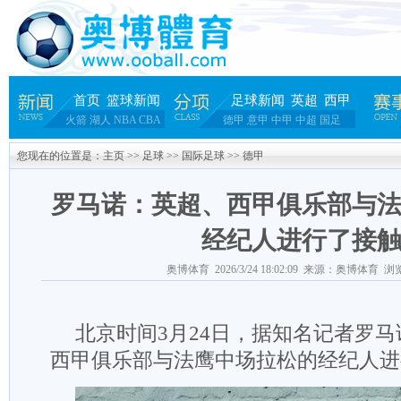
首页
篮球新闻
足球新闻
英超
西甲
火箭
湖人
NBA
CBA
德甲
意甲
中甲
中超
国足
您现在的位置是：
主页
>>
足球
>>
国际足球
>>
德甲
罗马诺：英超、西甲俱乐部与
经纪人进行了接
奥博体育 2026/3/24 18:02:09 来源：奥博体育 浏
北京时间3月24日，据知名记者罗
西甲俱乐部与法鹰中场拉松的经纪人进