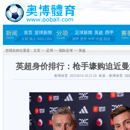
首页
篮球新闻
足球新闻
英超
西甲
火箭
湖人
NBA
CBA
德甲
意甲
中甲
中超
国足
您现在的位置是：
主页
>>
足球
>>
国际足球
>>
英超
英超身价排行：枪手壕购迫近曼
奥博体育 2025/8/14 18:21:26 来源：奥博体育 浏