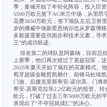
季，曼城开始了年轻化阵容，投入巨资
5500万欧元签下AC米兰中场，从里
花费3650万欧元；签下狼队左后卫努里3
岁的挪威中场新星恩纳尔也从罗森博格
多新援需要提供跑步和技术元素，寻求
王”的成功轨迹。
排名第二的球队是阿森纳，目前总价值
上赛季，他们再次错过了英超冠军，这
2025年夏天开始了疯狂的买家模式。
萄牙超级金靴哲凯赖什、前锋马杜埃凯
门迪、后腰克里斯蒂安-诺尔高、门将
蒂安-莫斯克拉等2.2亿欧元的投资。转
欧元，打破了过去三年5000万欧元的
表现出了“不夺冠就成仁”的决心。