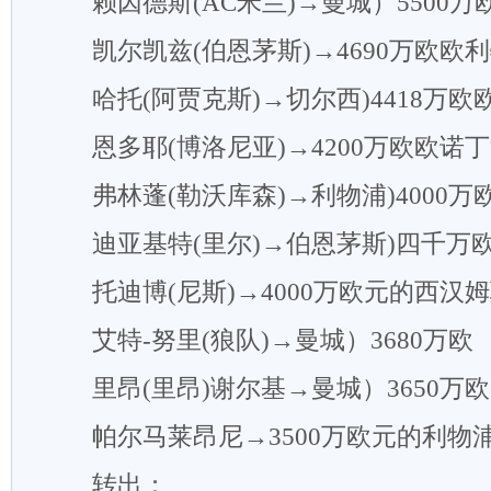
赖因德斯(AC米兰)→曼城）5500万
凯尔凯兹(伯恩茅斯)→4690万欧欧
哈托(阿贾克斯)→切尔西)4418万欧
恩多耶(博洛尼亚)→4200万欧欧诺
弗林蓬(勒沃库森)→利物浦)4000万
迪亚基特(里尔)→伯恩茅斯)四千万
托迪博(尼斯)→4000万欧元的西汉
艾特-努里(狼队)→曼城）3680万欧
里昂(里昂)谢尔基→曼城）3650万欧
帕尔马莱昂尼→3500万欧元的利物
转出：