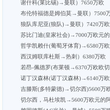
谢什科(莱比锡)→曼联）7650万欧
布伦特福德是姆伯莫→曼联）7500
狼队库尼亚(狼队)→曼联）7420万欧
苏比门迪(皇家社会)→7000万欧元
哲学凯赖什(葡萄牙体育)→6580万
西汉姆联库杜斯→热刺）6380万欧
若昂-佩德罗(布莱顿→6370万欧欧
诺丁汉森林(诺丁汉森林)→6140万
吉滕斯(多特蒙德)→切尔西)5600万
切尔西，马杜埃凯→5600万欧元的