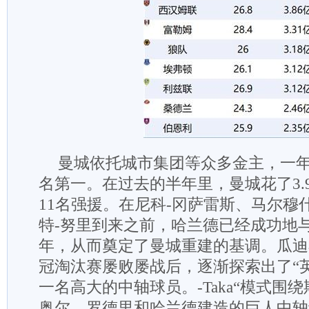
曼城依托城市集团等众多金主，一
名第一。在过去的半年里，曼城花了3.
11名强援。在尼科-冈萨雷斯、马尔穆
特-努里到来之前，哈兰德已经成功地
年，从而奠定了曼城重建的基调。瓜迪
冠淘汰赛屡败屡战后，逐渐探索出了“英国
一名高大的中轴球员。-Taka“模式围
奥尔、罗德里和哈兰德建造的巨人中轴线