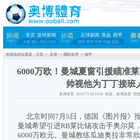
首页
篮球新闻
足球新闻
英超
西甲
火箭
湖人
NBA
CBA
德甲
意甲
中甲
中超
国足
您现在的位置是：
主页
>>
足球
>>
国际足球
>>
德甲
6000万欧！曼城夏窗引援瞄准莱
帅视他为丁丁接班
奥博体育 2024/7/5 18:14:41 来源：奥博体育 浏览
北京时间7月5日，德国《图片报》
曼城希望引进RB莱比锡攻击手奥尔莫
6000万欧元。曼城教练瓜迪奥拉非常