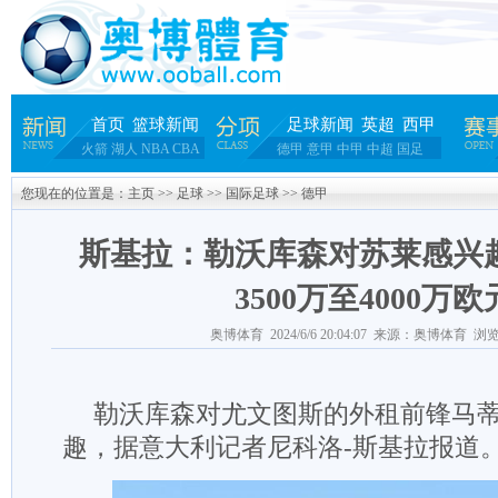
首页
篮球新闻
足球新闻
英超
西甲
火箭
湖人
NBA
CBA
德甲
意甲
中甲
中超
国足
您现在的位置是：
主页
>>
足球
>>
国际足球
>>
德甲
斯基拉：勒沃库森对苏莱感兴
3500万至4000万欧
奥博体育 2024/6/6 20:04:07 来源：奥博体育 浏览
勒沃库森对尤文图斯的外租前锋马蒂
趣，据意大利记者尼科洛-斯基拉报道