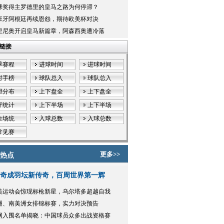
峰
球奖得主罗德里的皇马之路为何停滞？
班牙阿根廷再续恩怨，期待欧美杯对决
里尼奥开启皇马新篇章，阿森西奥遭冷落
链接
季赛程
进球时间
进球时间
射手榜
球队总入
球队总入
胆分布
上下盘全
上下盘全
守统计
上下半场
上下半场
全场统
入球总数
入球总数
常见赛
更多>>
热点
奇成羽坛新传奇，百周世界第一辉
美运动会惊现标枪新星，乌尔塔多超越自我
洲、南美洲女排锦标赛，实力对决预告
网入围名单揭晓：中国球员众多出战资格赛