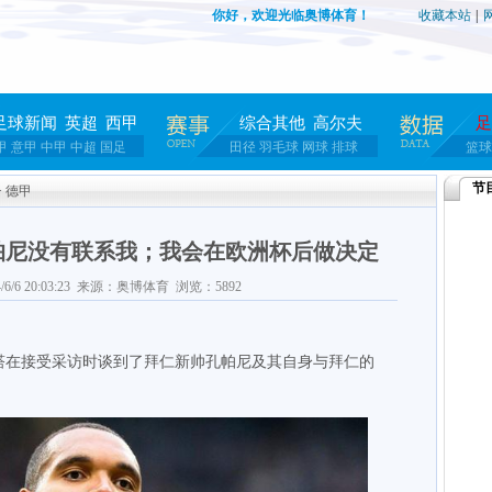
你好，欢迎光临奥博体育！
收藏本站
|
足球新闻
英超
西甲
综合其他
高尔夫
足
甲
意甲
中甲
中超
国足
田径
羽毛球
网球
排球
篮球
节
>
德甲
帕尼没有联系我；我会在欧洲杯后做决定
/6/6 20:03:23 来源：奥博体育 浏览：5892
塔在接受采访时谈到了拜仁新帅孔帕尼及其自身与拜仁的