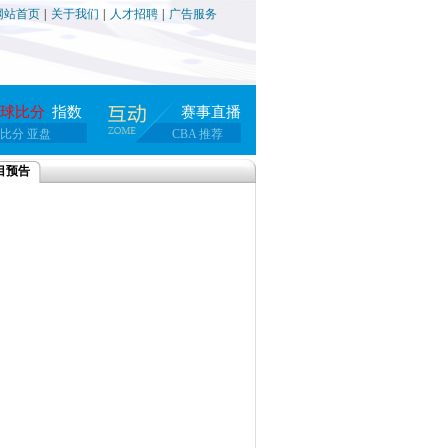
网站首页
|
关于我们
|
人才招聘
|
广告服务
球比分
指数
赛事直播
比分
亚盘
CBA
推荐
目预告