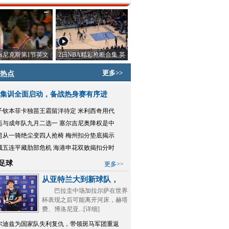
vs尼克斯第1节英文
2日NBA精彩抢断合集 英
更多>>
热点
集训全面启动，备战热身赛有序进
子钦本菲卡独苗王霜留洋待定 米利西奇用代
运与成年队九月二选一 塞尔吉尼奥降权是中
超从一骑绝尘变四人抢椅 梅州扣分垫底揭示
城五连平藏肋部危机 海港申花双败揭扣分时
足球
更多>>
从亚特兰大到新球队，
巴拉圭中场加拉尔萨在世界
杯表现之后可能离开河床，赫塔
费、博洛尼亚...[
详细
]
尔迪兹为国家队失利复仇，带领斑马军团重返