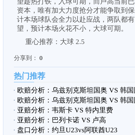
望趁热打铁，入球可期，而卢高当前已
资本，唯有加大力度抢分才能争取到保
计本场球队会全力以赴应战，两队都有
望，预计本场火花不小，大球可期。
重心推荐：大球 2.5
分享到：
0
热门推荐
欧赔分析：乌兹别克斯坦国奥 VS 韩
欧赔分析：乌兹别克斯坦国奥 VS 韩
亚赔分析：韦斯卡 VS 特内里费
亚赔分析：巴列卡诺 VS 卢高
盘口分析：约旦U23vs阿联酋U23