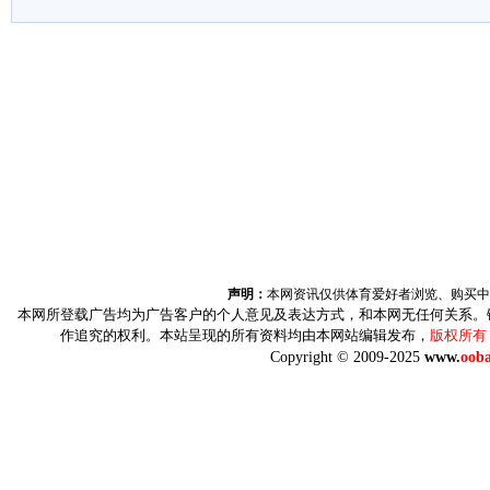
声明：
本网资讯仅供体育爱好者浏览、购买中
本网所登载广告均为广告客户的个人意见及表达方式，和本网无任何关系。
作追究的权利。本站呈现的所有资料均由本网站编辑发布，
版权所有
Copyright © 2009-2025
www.
ooba