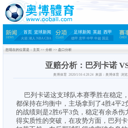
首页
篮球新闻
足球新闻
英超
西甲
火箭
湖人
NBA
CBA
德甲
意甲
中甲
中超
国足
您现在的位置是：
主页
>>
分析
>>
盘口分析
亚赔分析：巴列卡诺 VS
奥博体育 2020/1/16 4:28:24 来源：奥博体育 浏览
巴列卡诺这支球队本赛季胜在稳定
都保持在均衡中，主场拿到了4胜4平2
的战绩则是2胜6平3负，稳定有余杀伤
得实质性的突破，在攻势方面，巴列卡